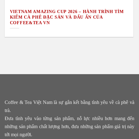
VIETNAM AMAZING CUP 2026 – HÀNH TRÌNH TÌM
KIẾM CÀ PHÊ ĐẶC SẢN VÀ DẤU ẤN CỦA
COFFEE&TEA VN
Coffee & Tea Việt Nam là sự gắn kết bằng tình yêu về cà phê và
trà.
Đưa tình yêu vào từng sản phẩm, nỗ lực nhiều hơn mang đến
những sản phẩm chất lượng hơn, đưa những sản phẩm giá trị này
tới mọi người.