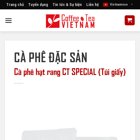
Skip
Trang chủ
Tuyển dụng
Tin tức & Sự kiện
Liên hệ
Vietnamese
▼
to
content
CÀ PHÊ ĐẶC SẢN
Cà phê hạt rang CT SPECIAL (Túi giấy)