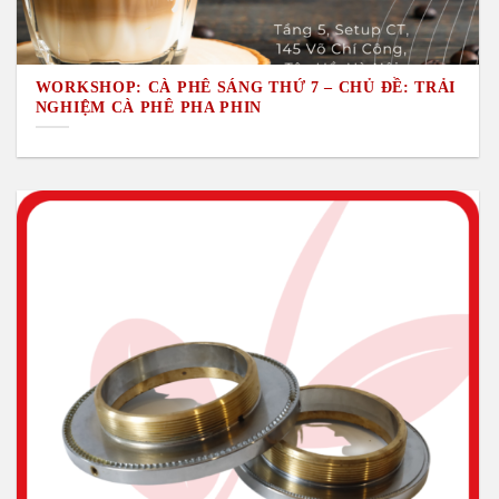
WORKSHOP: CÀ PHÊ SÁNG THỨ 7 – CHỦ ĐỀ: TRẢI
NGHIỆM CÀ PHÊ PHA PHIN