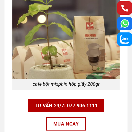
cafe bột mixphin hộp giấy 200gr
TƯ VẤN 24/7: 077 906 1111
MUA NGAY