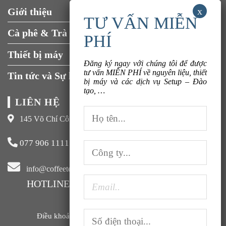
Giới thiệu
Tuyển dụng
Cà phê & Trà
Liên hệ
Thiết bị máy
Đăng ký ngay với chúng tôi để được
tư vấn MIỄN PHÍ về nguyên liệu, thiết
Tin tức và Sự kiện
bị máy và các dịch vụ Setup – Đào
tạo, …
LIÊN HỆ
145 Võ Chí Công, Xuân La, Tây Hồ, Hà Nội
077 906 1111
info@coffeeteavn.com
HOTLINE KINH DOANH:
077 906 1111
Điều khoản sử dụng |
Chính sách bảo mật |
FAQ