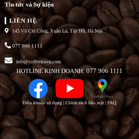
Tin tức và Sự kiện
LIÊN HỆ
145 Võ Chí Công, Xuân La, Tây Hồ, Hà Nội
077 906 1111
info@coffeeteavn.com
HOTLINE KINH DOANH:
077 906 1111
Điều khoản sử dụng |
Chính sách bảo mật |
FAQ