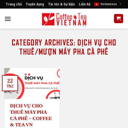
Skip
Trang chủ
Tuyển dụng
Tin tức & Sự kiện
Liên hệ
Vietnamese
▼
to
content
CATEGORY ARCHIVES:
DỊCH VỤ CHO
THUÊ/MƯỢN MÁY PHA CÀ PHÊ
22
Th2
DỊCH VỤ CHO
THUÊ MÁY PHA
CÀ PHÊ – COFFEE
& TEA VN