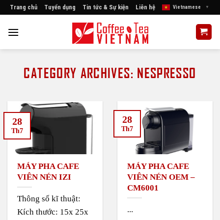
Skip
Trang chủ
Tuyển dụng
Tin tức & Sự kiện
Liên hệ
Vietnamese
▼
to
content
CATEGORY ARCHIVES:
NESPRESSO
28
28
Th7
Th7
MÁY PHA CAFE
MÁY PHA CAFE
VIÊN NÉN IZI
VIÊN NÉN OEM –
CM6001
Thông số kĩ thuật:
...
Kích thước: 15x 25x