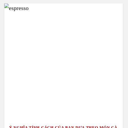
Ý NGHĨA TÍNH CÁCH CỦA BẠN DỰA THEO MÓN CÀ