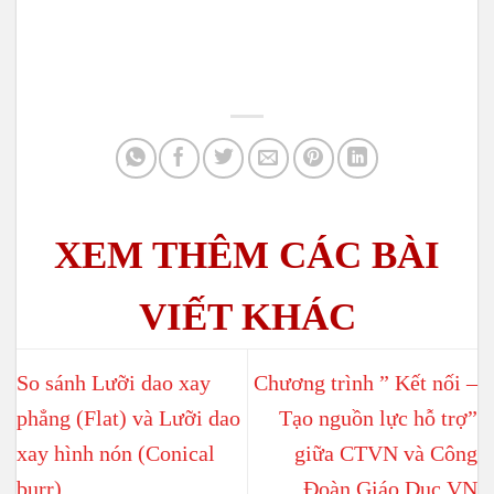
So sánh Lưỡi dao xay
Chương trình ” Kết nối –
phẳng (Flat) và Lưỡi dao
Tạo nguồn lực hỗ trợ”
xay hình nón (Conical
giữa CTVN và Công
burr)
Đoàn Giáo Dục VN