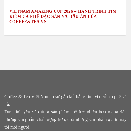
VIETNAM AMAZING CUP 2026 – HÀNH TRÌNH TÌM
KIẾM CÀ PHÊ ĐẶC SẢN VÀ DẤU ẤN CỦA
COFFEE&TEA VN
Coffee & Tea Việt Nam là sự gắn kết bằng tình yêu về cà phê và
trà.
Đưa tình yêu vào từng sản phẩm, nỗ lực nhiều hơn mang đến
những sản phẩm chất lượng hơn, đưa những sản phẩm giá trị này
tới mọi người.