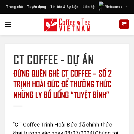
Skip
Trang chủ
Tuyển dụng
Tin tức & Sự kiện
Liên hệ
Vietnamese
▼
to
content
CT COFFEE - DỰ ÁN
ĐỪNG QUÊN GHÉ CT COFFEE – SỐ 2
TRỊNH HOÀI ĐỨC ĐỂ THƯỞNG THỨC
NHỮNG LY ĐỒ UỐNG “TUYỆT ĐỈNH”
“CT Coffee Trình Hoài Đức đã chính thức
khai trương vào ngày 03/07/2024! Chúng tôi