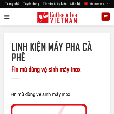
Skip
Trang chủ
Tuyển dụng
Tin tức & Sự kiện
Liên hệ
Vietnamese
▼
to
content
LINH KIỆN MÁY PHA CÀ
PHÊ
Fin mù dùng vệ sinh máy inox
Fin mù dùng vệ sinh máy inox