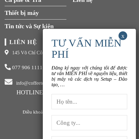
Thiết bị máy
Đăng ký ngay với chúng tôi để được
tư vấn MIỄN PHÍ về nguyên liệu, thiết
Tin tức và Sự kiện
bị máy và các dịch vụ Setup – Đào
tạo, …
LIÊN HỆ
145 Võ Chí Công, Xuân La, Tây Hồ, Hà Nội
077 906 1111
info@coffeeteavn.com
HOTLINE KINH DOANH:
077 906 1111
Điều khoản sử dụng |
Chính sách bảo mật |
FAQ