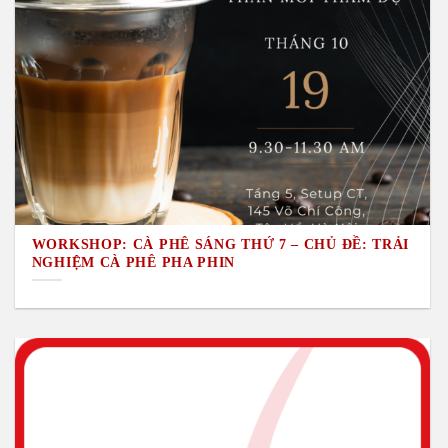
WORKSHOP: CÀ PHÊ SÁNG THỨ 7 – CHỦ ĐỀ: TRẢI
NGHIỆM CÀ PHÊ PHA PHIN