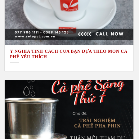
Ý NGHĨA TÍNH CÁCH CỦA BẠN DỰA THEO MÓN CÀ
PHÊ YÊU THÍCH