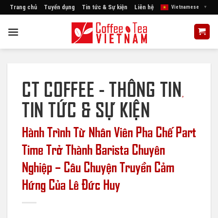
Skip
Trang chủ
Tuyển dụng
Tin tức & Sự kiện
Liên hệ
Vietnamese
▼
to
content
CT COFFEE - THÔNG TIN
,
TIN TỨC & SỰ KIỆN
Hành Trình Từ Nhân Viên Pha Chế Part
Time Trở Thành Barista Chuyên
Nghiệp – Câu Chuyện Truyền Cảm
Hứng Của Lê Đức Huy