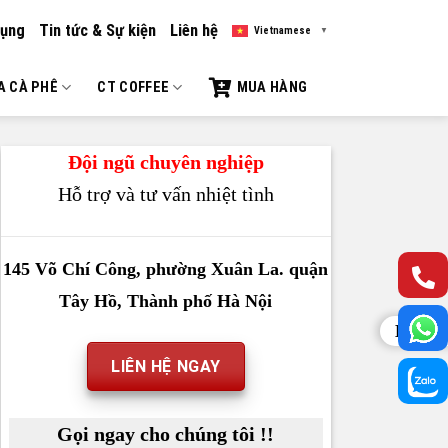
dụng
Tin tức & Sự kiện
Liên hệ
Vietnamese
▼
A CÀ PHÊ
CT COFFEE
MUA HÀNG
Đội ngũ chuyên nghiệp
Hỗ trợ và tư vấn nhiệt tình
145 Võ Chí Công, phường Xuân La. quận
Tây Hồ, Thành phố Hà Nội
Liên h
LIÊN HỆ NGAY
Gọi ngay cho chúng tôi !!