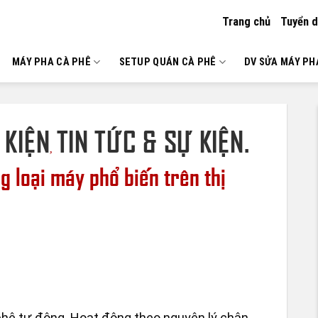
Trang chủ
Tuyển 
MÁY PHA CÀ PHÊ
SETUP QUÁN CÀ PHÊ
DV SỬA MÁY PH
 KIỆN
TIN TỨC & SỰ KIỆN.
,
g loại máy phổ biến trên thị
phê tự động. Hoạt động theo nguyên lý chân