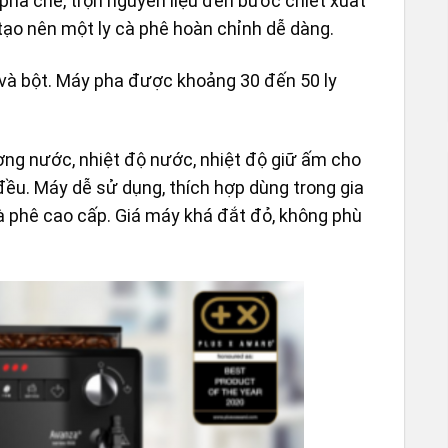
pha chế, trộn nguyên liệu đến bước chiết xuất
 tạo nên một ly cà phê hoàn chỉnh dễ dàng.
và bột. Máy pha được khoảng 30 đến 50 ly
ợng nước, nhiệt độ nước, nhiệt độ giữ ấm cho
đều. Máy dễ sử dụng, thích hợp dùng trong gia
à phê cao cấp. Giá máy khá đắt đỏ, không phù