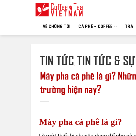
Skip
to
content
VỀ CHÚNG TÔI
CÀ PHÊ – COFFEE
TRÀ
TIN TỨC
TIN TỨC & SỰ
,
Máy pha cà phê là gì? Nhữn
trường hiện nay?
Máy pha cà phê là gì?
Là một thiết bị chuyên dụng để pha cà 