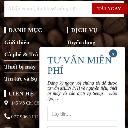
DANH MỤC
DỊCH VỤ
Giới thiệu
Tuyển dụng
Cà phê & Trà
Liên hệ
Thiết bị máy
Tin tức và Sự kiện
Đăng ký ngay với chúng tôi để được
tư vấn MIỄN PHÍ về nguyên liệu, thiết
LIÊN HỆ
bị máy và các dịch vụ Setup – Đào
tạo, …
145 Võ Chí Công, Xuân La, Tây Hồ, Hà Nội
077 906 1111