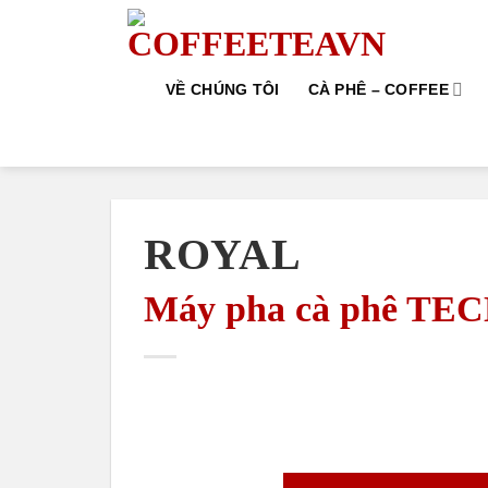
Skip
to
content
VỀ CHÚNG TÔI
CÀ PHÊ – COFFEE
ROYAL
Máy pha cà phê TE