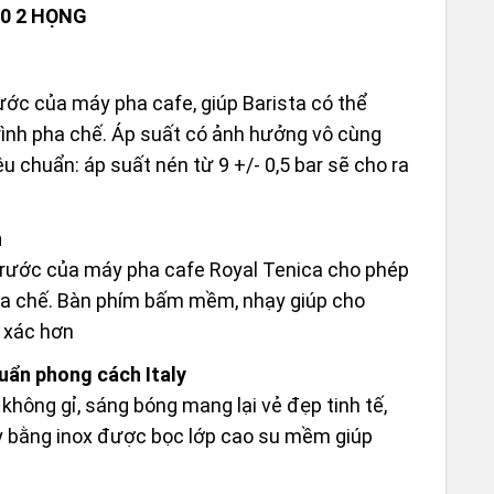
.0 2 HỌNG
Ý NG
rước của máy pha cafe, giúp Barista có thể
DỰA 
THÍC
rình pha chế. Áp suất có ảnh hưởng vô cùng
êu chuẩn: áp suất nén từ 9 +/- 0,5 bar sẽ cho ra
n
trước của máy pha cafe Royal Tenica cho phép
ha chế. Bàn phím bấm mềm, nhạy giúp cho
 xác hơn
huẩn phong cách Italy
hông gỉ, sáng bóng mang lại vẻ đẹp tinh tế,
y bằng inox được bọc lớp cao su mềm giúp