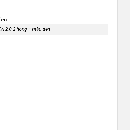
WORK
A 2.0 2 họng – màu đen
– CHỦ
PHA P