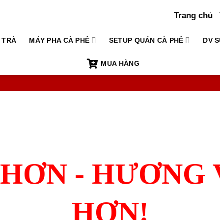
Trang chủ
TRÀ
MÁY PHA CÀ PHÊ
SETUP QUÁN CÀ PHÊ
DV S
MUA HÀNG
HƠN - HƯƠNG 
HƠN!