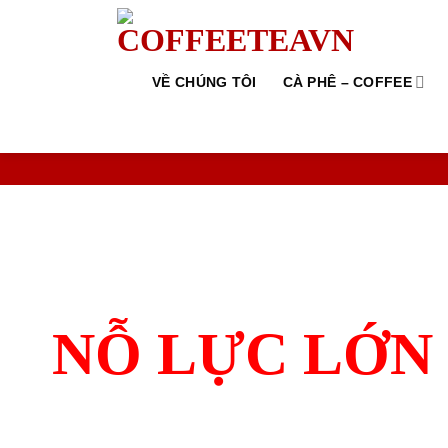
Skip
to
content
VỀ CHÚNG TÔI
CÀ PHÊ – COFFEE
NỖ LỰC LỚN 