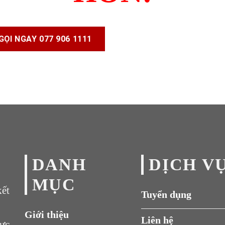
LIÊN HỆ NGAY
GỌI NGAY 077 906 1111
DANH
DỊCH V
MỤC
ết
Tuyển dụng
Giới thiệu
Liên hệ
lực