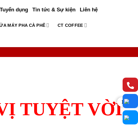
Tuyển dụng
Tin tức & Sự kiện
Liên hệ
ỬA MÁY PHA CÀ PHÊ
CT COFFEE
VỊ TUYỆT VỜI
Liên h