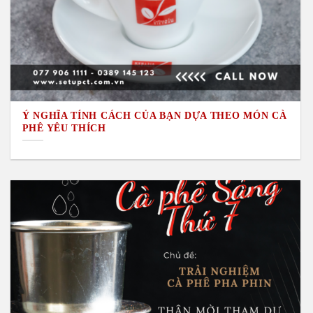
Ý NGHĨA TÍNH CÁCH CỦA BẠN DỰA THEO MÓN CÀ
PHÊ YÊU THÍCH