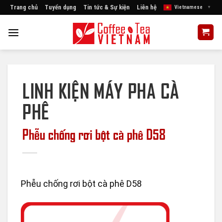
Skip
Trang chủ
Tuyển dụng
Tin tức & Sự kiện
Liên hệ
Vietnamese
▼
to
content
LINH KIỆN MÁY PHA CÀ
PHÊ
Phễu chống rơi bột cà phê D58
Phễu chống rơi bột cà phê D58