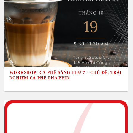
WORKSHOP: CÀ PHÊ SÁNG THỨ 7 – CHỦ ĐỀ: TRẢI
NGHIỆM CÀ PHÊ PHA PHIN