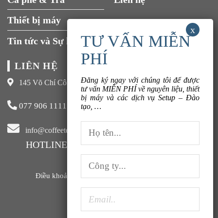
Thiết bị máy
Đăng ký ngay với chúng tôi để được
tư vấn MIỄN PHÍ về nguyên liệu, thiết
Tin tức và Sự kiện
bị máy và các dịch vụ Setup – Đào
tạo, …
LIÊN HỆ
145 Võ Chí Công, Xuân La, Tây Hồ, Hà Nội
077 906 1111
info@coffeeteavn.com
HOTLINE KINH DOANH:
077 906 1111
Điều khoản sử dụng |
Chính sách bảo mật |
FAQ