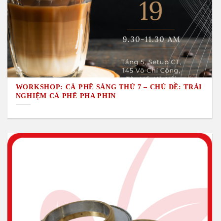
WORKSHOP: CÀ PHÊ SÁNG THỨ 7 – CHỦ ĐỀ: TRẢI
NGHIỆM CÀ PHÊ PHA PHIN