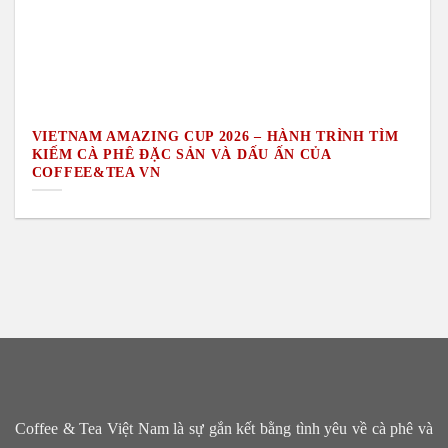
VIETNAM AMAZING CUP 2026 – HÀNH TRÌNH TÌM
KIẾM CÀ PHÊ ĐẶC SẢN VÀ DẤU ẤN CỦA
COFFEE&TEA VN
Coffee & Tea Việt Nam là sự gắn kết bằng tình yêu về cà phê và