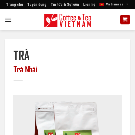
Skip
Trang chủ
Tuyển dụng
Tin tức & Sự kiện
Liên hệ
Vietnamese
▼
to
content
TRÀ
Trà Nhài