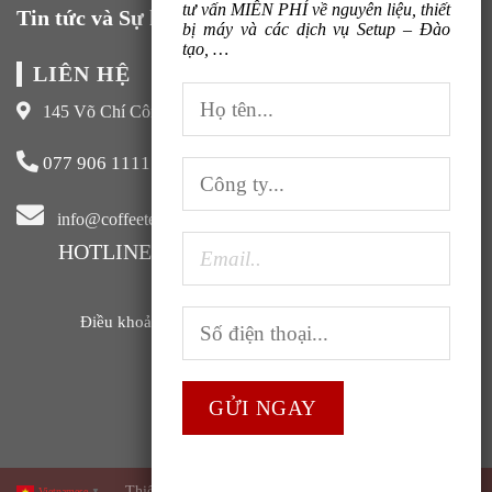
tư vấn MIỄN PHÍ về nguyên liệu, thiết
Tin tức và Sự kiện
bị máy và các dịch vụ Setup – Đào
tạo, …
LIÊN HỆ
145 Võ Chí Công, Xuân La, Tây Hồ, Hà Nội
077 906 1111
info@coffeeteavn.com
HOTLINE KINH DOANH:
077 906 1111
Điều khoản sử dụng |
Chính sách bảo mật |
FAQ
Thiết kế và phát triển bởi
ABC Group
Vietnamese
▼