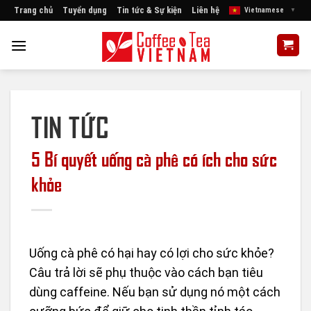
Skip
Trang chủ
Tuyển dụng
Tin tức & Sự kiện
Liên hệ
Vietnamese
▼
to
content
TIN TỨC
5 Bí quyết uống cà phê có ích cho sức
khỏe
Uống cà phê có hại hay có lợi cho sức khỏe?
Câu trả lời sẽ phụ thuộc vào cách bạn tiêu
dùng caffeine. Nếu bạn sử dụng nó một cách