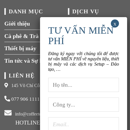
DANH MỤC
DỊCH VỤ
Giới thiệu
Tuyển dụng
Cà phê & Trà
Liên hệ
Thiết bị máy
Đăng ký ngay với chúng tôi để được
tư vấn MIỄN PHÍ về nguyên liệu, thiết
Tin tức và Sự kiện
bị máy và các dịch vụ Setup – Đào
tạo, …
LIÊN HỆ
145 Võ Chí Công, Xuân La, Tây Hồ, Hà Nội
077 906 1111
info@coffeeteavn.com
HOTLINE KINH DOANH:
077 906 1111