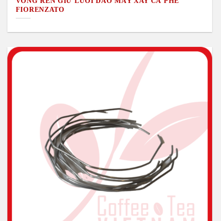
VÒNG REN GIỮ LƯỠI DAO MÁY XAY CÀ PHÊ
FIORENZATO