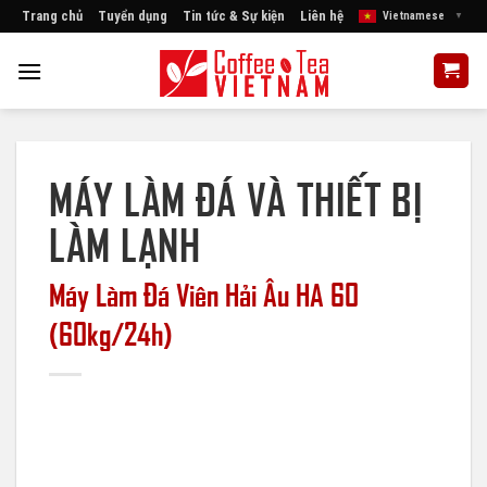
Skip
Trang chủ
Tuyển dụng
Tin tức & Sự kiện
Liên hệ
Vietnamese
▼
to
content
MÁY LÀM ĐÁ VÀ THIẾT BỊ
LÀM LẠNH
Máy Làm Đá Viên Hải Âu HA 60
(60kg/24h)