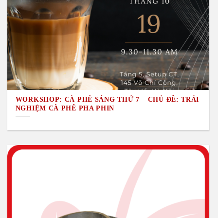
WORKSHOP: CÀ PHÊ SÁNG THỨ 7 – CHỦ ĐỀ: TRẢI
NGHIỆM CÀ PHÊ PHA PHIN