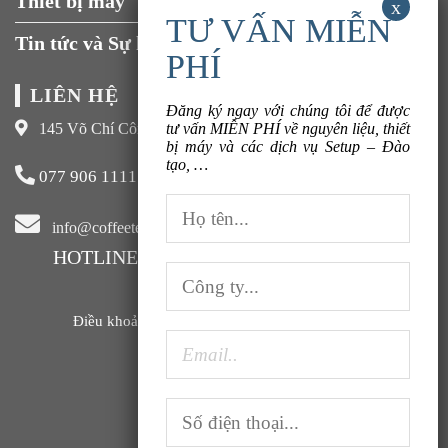
Thiết bị máy
Tin tức và Sự kiện
LIÊN HỆ
Đăng ký ngay với chúng tôi để được
145 Võ Chí Công, Xuân La, Tây Hồ, Hà Nội
tư vấn MIỄN PHÍ về nguyên liệu, thiết
bị máy và các dịch vụ Setup – Đào
tạo, …
077 906 1111
info@coffeeteavn.com
HOTLINE KINH DOANH:
077 906 1111
Điều khoản sử dụng |
Chính sách bảo mật |
FAQ