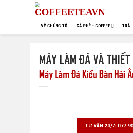
Skip
to
content
VỀ CHÚNG TÔI
CÀ PHÊ – COFFEE
TRÀ
MÁY LÀM ĐÁ VÀ THIẾT
Máy Làm Đá Kiểu Bàn Hải 
TƯ VẤN 24/7: 077 9