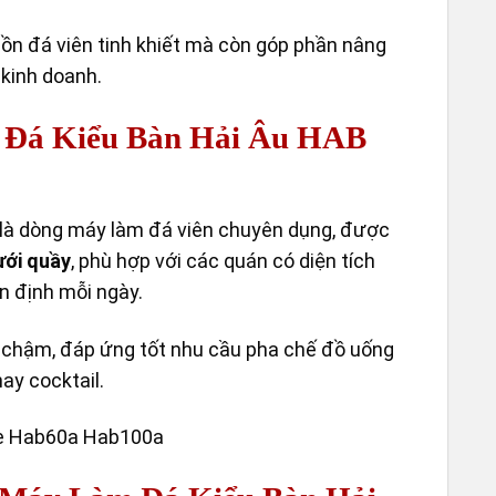
Ý NG
ồn đá viên tinh khiết mà còn góp phần nâng
DỰA 
 kinh doanh.
THÍC
 Đá Kiểu Bàn Hải Âu HAB
là dòng máy làm đá viên chuyên dụng, được
ưới quầy
, phù hợp với các quán có diện tích
n định mỗi ngày.
n chậm, đáp ứng tốt nhu cầu pha chế đồ uống
ay cocktail.