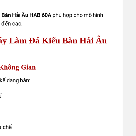
 Bàn Hải Âu HAB 60A
phù hợp cho mô hình
VÒNG
 đến cao.
XAY 
áy Làm Đá Kiểu Bàn Hải Âu
 Không Gian
 kế dạng bàn:
ế
a chế