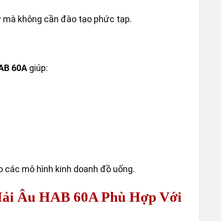
VÒI C
y mà không cần đào tạo phức tạp.
HAB 60A
giúp:
ho các mô hình kinh doanh đồ uống.
ải Âu HAB 60A Phù Hợp Với