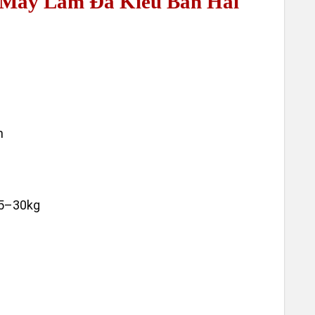
 Máy Làm Đá Kiểu Bàn Hải
WORK
– CHỦ
PHA P
h
5–30kg