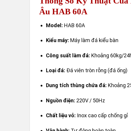
Thông Số Kỹ Thuật Của
Âu HAB 60A
Model:
HAB 60A
Kiểu máy:
Máy làm đá kiểu bàn
Công suất làm đá:
Khoảng 60kg/24
Loại đá:
Đá viên tròn rỗng (đá ống)
Dung tích thùng chứa đá:
Khoảng 2
Nguồn điện:
220V / 50Hz
Chất liệu vỏ:
Inox cao cấp chống gỉ
Vận hành:
Tự động hoàn toàn