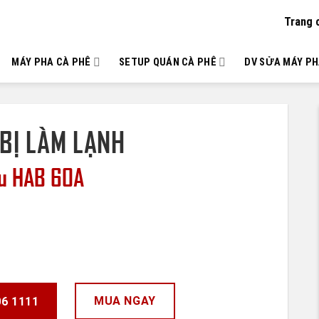
Trang 
MÁY PHA CÀ PHÊ
SETUP QUÁN CÀ PHÊ
DV SỬA MÁY PH
 BỊ LÀM LẠNH
Âu HAB 60A
MUA NGAY
06 1111