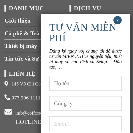
DANH MỤC
DỊCH VỤ
Giới thiệu
Tuyển dụng
Cà phê & Trà
Liên hệ
Thiết bị máy
Đăng ký ngay với chúng tôi để được
tư vấn MIỄN PHÍ về nguyên liệu, thiết
Tin tức và Sự kiện
bị máy và các dịch vụ Setup – Đào
tạo, …
LIÊN HỆ
145 Võ Chí Công, Xuân La, Tây Hồ, Hà Nội
077 906 1111
info@coffeeteavn.com
HOTLINE KINH DOANH:
077 906 1111