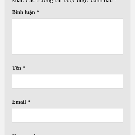
khai.
Các trường bắt buộc được đánh dấu
*
Bình luận
*
Tên
*
Email
*