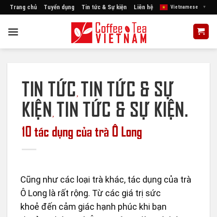
Skip
Trang chủ
Tuyển dụng
Tin tức & Sự kiện
Liên hệ
Vietnamese
▼
to
content
TIN TỨC
TIN TỨC & SỰ
,
KIỆN
TIN TỨC & SỰ KIỆN.
,
10 tác dụng của trà Ô Long
Cũng như các loại trà khác, tác dụng của trà
Ô Long là rất rộng. Từ các giá trị sức
khoẻ đến cảm giác hạnh phúc khi bạn