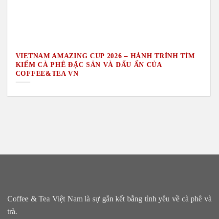
VIETNAM AMAZING CUP 2026 – HÀNH TRÌNH TÌM
KIẾM CÀ PHÊ ĐẶC SẢN VÀ DẤU ẤN CỦA
COFFEE&TEA VN
Coffee & Tea Việt Nam là sự gắn kết bằng tình yêu về cà phê và
trà.