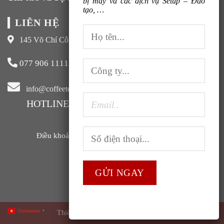
bị máy và các dịch vụ Setup – Đào
tạo, …
LIÊN HỆ
145 Võ Chí Công, Xuân La, Tây Hồ, Hà Nội
077 906 1111
info@coffeeteavn.com
HOTLINE KINH DOANH:
077 906 1111
Điều khoản sử dụng |
Chính sách bảo mật |
FAQ
Vietnamese
Thiết kế và phát triển bởi
ABC Group
▼