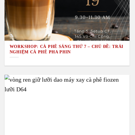
WORKSHOP: CÀ PHÊ SÁNG THỨ 7 – CHỦ ĐỀ: TRẢI
NGHIỆM CÀ PHÊ PHA PHIN