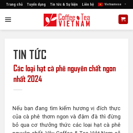
Skip
Trang chủ
Tuyển dụng
Tin tức & Sự kiện
Liên hệ
Vietnamese
▼
to
content
TIN TỨC
Các loại hạt cà phê nguyên chất ngon
nhất 2024
Nếu bạn đang tìm kiếm hương vị đích thực
của cà phê thơm ngon và đậm đà thì đừng
bỏ qua cơ thưởng thức các loại hạt cà phê