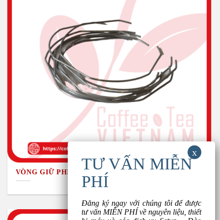
VÒNG GIỮ PHIN TAY LÀM
Đăng ký ngay với chúng tôi để được
tư vấn MIỄN PHÍ về nguyên liệu, thiết