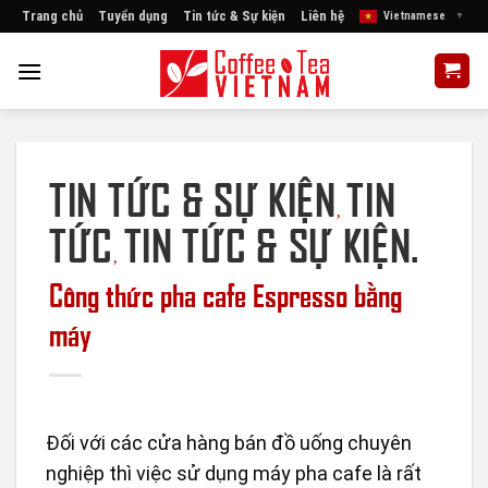
Skip
Trang chủ
Tuyển dụng
Tin tức & Sự kiện
Liên hệ
Vietnamese
▼
to
content
TIN TỨC & SỰ KIỆN
TIN
,
TỨC
TIN TỨC & SỰ KIỆN.
,
Công thức pha cafe Espresso bằng
máy
Đối với các cửa hàng bán đồ uống chuyên
nghiệp thì việc sử dụng máy pha cafe là rất