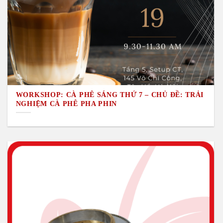
WORKSHOP: CÀ PHÊ SÁNG THỨ 7 – CHỦ ĐỀ: TRẢI
NGHIỆM CÀ PHÊ PHA PHIN