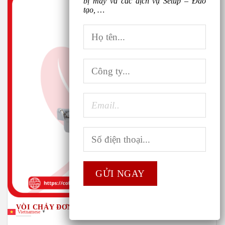
bị máy và các dịch vụ Setup – Đào
tạo, …
VÒI CHẢY ĐƠN TAY LÀM CÀ PHÊ
Vietnamese
▼