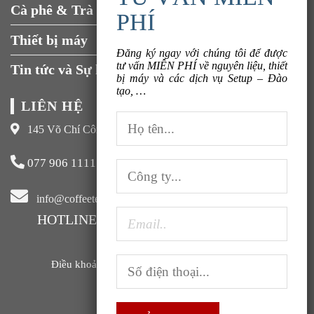
Cà phê & Trà
Liên hệ
Thiết bị máy
Đăng ký ngay với chúng tôi để được
tư vấn MIỄN PHÍ về nguyên liệu, thiết
Tin tức và Sự kiện
bị máy và các dịch vụ Setup – Đào
tạo, …
LIÊN HỆ
145 Võ Chí Công, Xuân La, Tây Hồ, Hà Nội
077 906 1111
info@coffeeteavn.com
HOTLINE KINH DOANH:
077 906 1111
Điều khoản sử dụng |
Chính sách bảo mật |
FAQ