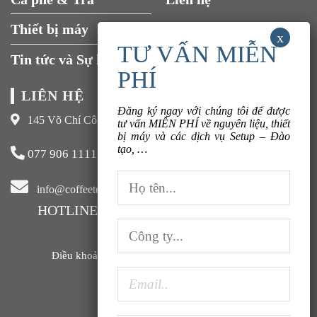
Thiết bị máy
Đăng ký ngay với chúng tôi để được
tư vấn MIỄN PHÍ về nguyên liệu, thiết
Tin tức và Sự kiện
bị máy và các dịch vụ Setup – Đào
tạo, …
LIÊN HỆ
145 Võ Chí Công, Xuân La, Tây Hồ, Hà Nội
077 906 1111
info@coffeeteavn.com
HOTLINE KINH DOANH:
077 906 1111
Điều khoản sử dụng |
Chính sách bảo mật |
FAQ