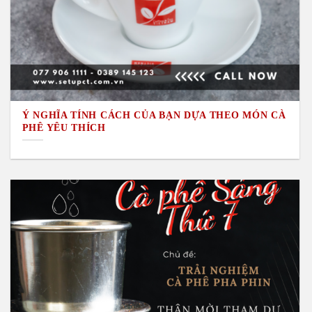
Ý NGHĨA TÍNH CÁCH CỦA BẠN DỰA THEO MÓN CÀ
PHÊ YÊU THÍCH