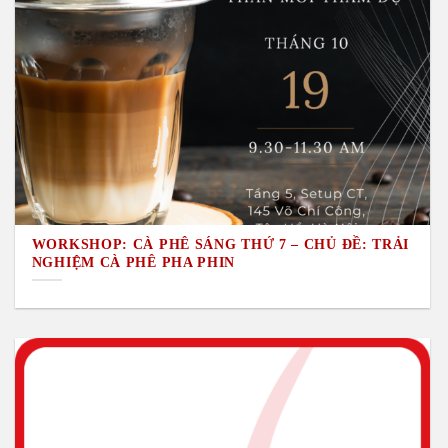
WORKSHOP: CÀ PHÊ SÁNG THỨ 7 – CHỦ ĐỀ: TRẢI
NGHIỆM CÀ PHÊ PHA PHIN