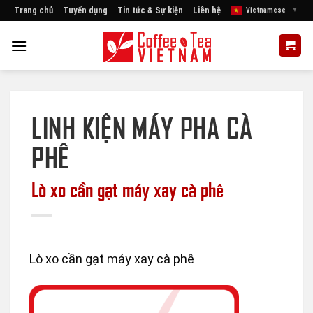
Skip
Trang chủ
Tuyển dụng
Tin tức & Sự kiện
Liên hệ
Vietnamese
▼
to
content
LINH KIỆN MÁY PHA CÀ
PHÊ
Lò xo cần gạt máy xay cà phê
Lò xo cần gạt máy xay cà phê