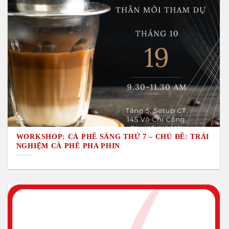
WORKSHOP: CÀ PHÊ SÁNG THỨ 7 – CHỦ ĐỀ: TRẢI
NGHIỆM CÀ PHÊ PHA PHIN