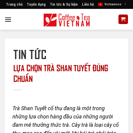
Skip
Trang chủ
Tuyển dụng
Tin tức & Sự kiện
Liên hệ
Vietnamese
▼
to
content
TIN TỨC
LỰA CHỌN TRÀ SHAN TUYẾT ĐÚNG
CHUẨN
Trà Shan Tuyết cổ thụ đang là một trong
những lựa chọn hàng đầu của những người
đam mê thưởng thức trà. Cây trà là loại cây cổ