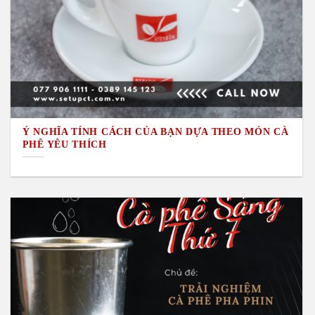
Ý NGHĨA TÍNH CÁCH CỦA BẠN DỰA THEO MÓN CÀ
PHÊ YÊU THÍCH