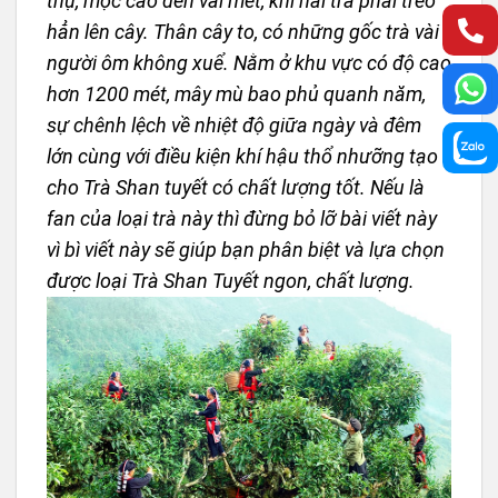
thụ, mọc cao đến vài mét, khi hái trà phải trèo
hẳn lên cây. Thân cây to, có những gốc trà vài
người ôm không xuể. Nằm ở khu vực có độ cao
hơn 1200 mét, mây mù bao phủ quanh năm,
sự chênh lệch về nhiệt độ giữa ngày và đêm
lớn cùng với điều kiện khí hậu thổ nhưỡng tạo
cho Trà Shan tuyết có chất lượng tốt. Nếu là
fan của loại trà này thì đừng bỏ lỡ bài viết này
vì bì viết này sẽ giúp bạn phân biệt và lựa chọn
được loại Trà Shan Tuyết ngon, chất lượng.