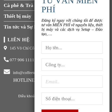
Cà phê & Trà
Liên hệ
Thiết bị máy
Đăng ký ngay với chúng tôi để được
tư vấn MIỄN PHÍ về nguyên liệu, thiết
Tin tức và Sự kiện
bị máy và các dịch vụ Setup – Đào
tạo, …
LIÊN HỆ
145 Võ Chí Công, Xuân La, Tây Hồ, Hà Nội
077 906 1111
info@coffeeteavn.com
HOTLINE KINH DOANH:
077 906 1111
Điều khoản sử dụng |
Chính sách bảo mật |
FAQ