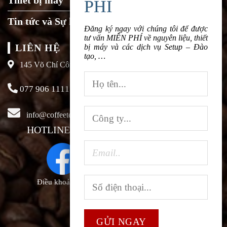
Tin tức và Sự kiện
Đăng ký ngay với chúng tôi để được
tư vấn MIỄN PHÍ về nguyên liệu, thiết
LIÊN HỆ
bị máy và các dịch vụ Setup – Đào
tạo, …
145 Võ Chí Công, Xuân La, Tây Hồ, Hà Nội
077 906 1111
info@coffeeteavn.com
HOTLINE KINH DOANH:
077 906 1111
Điều khoản sử dụng |
Chính sách bảo mật |
FAQ