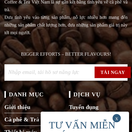
Coffee & Tea Việt Nam là sự gắn kết bằng tình yêu về cà phê và
trà.
Đưa tình yêu vào từng sản phẩm, nỗ lực nhiều hơn mang đến
những sản phẩm chất lượng hơn, đưa những sản phẩm giá trị này
tới mọi người.
BIGGER EFFORTS – BETTER FLAVOURS!
DANH MỤC
DỊCH VỤ
Giới thiệu
Tuyển dụng
Cà phê & Trà
Liên hệ
Thiết bị máy