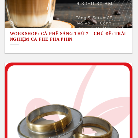
WORKSHOP: CÀ PHÊ SÁNG THỨ 7 – CHỦ ĐỀ: TRẢI
NGHIỆM CÀ PHÊ PHA PHIN