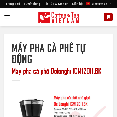
Skip
Trang chủ
Tuyển dụng
Tin tức & Sự kiện
Liên hệ
Vietnamese
▼
to
content
MÁY PHA CÀ PHÊ TỰ
ĐỘNG
Máy pha cà phê Delonghi ICM12011.BK