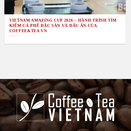
VIETNAM AMAZING CUP 2026 – HÀNH TRÌNH TÌM
KIẾM CÀ PHÊ ĐẶC SẢN VÀ DẤU ẤN CỦA
COFFEE&TEA VN