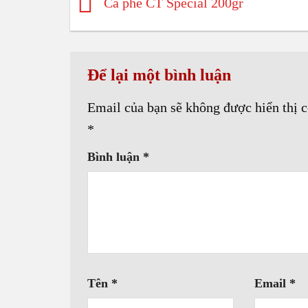
Cà phê CT Special 200gr
Để lại một bình luận
Email của bạn sẽ không được hiển thị c
*
Bình luận
*
Tên
*
Email
*