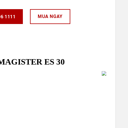
MUA NGAY
06 1111
Ý NG
DỰA 
THÍC
ê MAGISTER ES 30