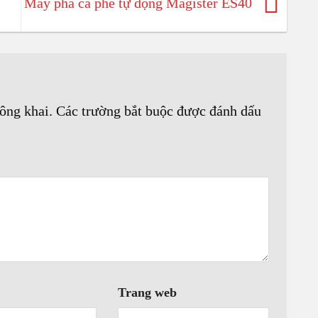
Máy pha cà phê tự động Magister ES40
VÒNG
XAY 
ông khai.
Các trường bắt buộc được đánh dấu
Trang web