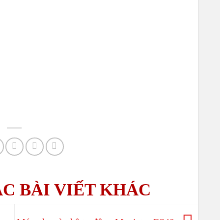
WORK
– CHỦ
PHA P