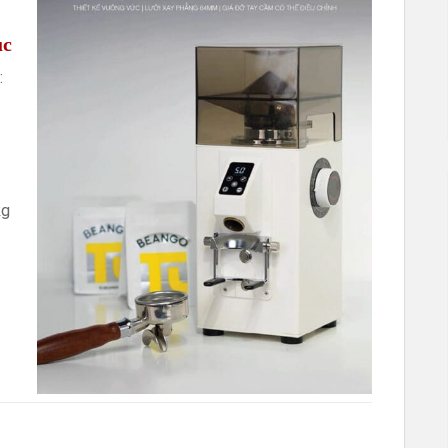
ục
:
kg