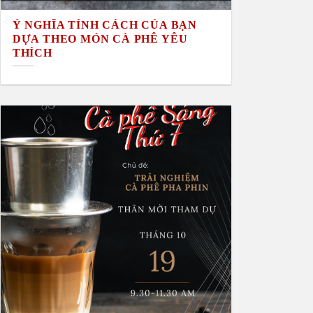
Ý NGHĨA TÍNH CÁCH CỦA BẠN
DỰA THEO MÓN CÀ PHÊ YÊU
THÍCH