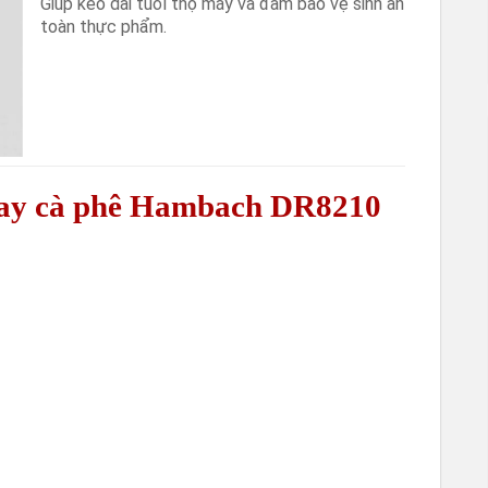
Giúp kéo dài tuổi thọ máy và đảm bảo vệ sinh an
toàn thực phẩm.
xay cà phê Hambach DR8210