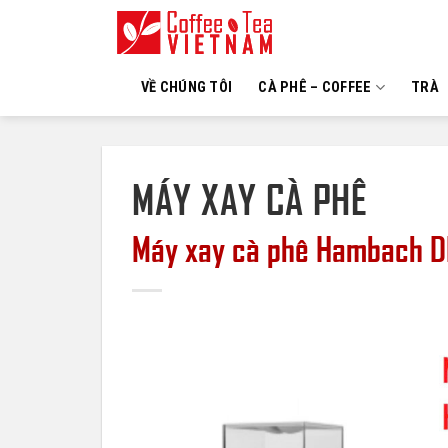
Skip
to
content
VỀ CHÚNG TÔI
CÀ PHÊ – COFFEE
TRÀ
MÁY XAY CÀ PHÊ
Máy xay cà phê Hambach 