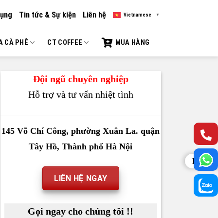
dụng
Tin tức & Sự kiện
Liên hệ
Vietnamese
▼
A CÀ PHÊ
CT COFFEE
MUA HÀNG
Đội ngũ chuyên nghiệp
Hỗ trợ và tư vấn nhiệt tình
145 Võ Chí Công, phường Xuân La. quận
Tây Hồ, Thành phố Hà Nội
Liên h
LIÊN HỆ NGAY
Gọi ngay cho chúng tôi !!