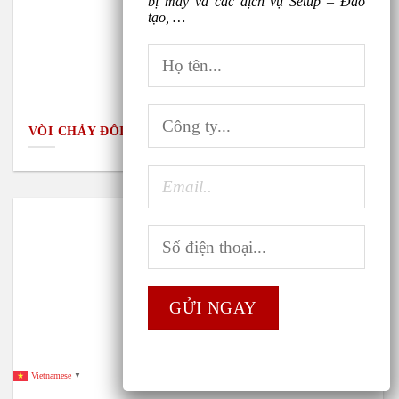
bị máy và các dịch vụ Setup – Đào
tạo, …
VÒI CHẢY ĐÔI TAY LÀM CÀ PHÊ
Vietnamese
▼