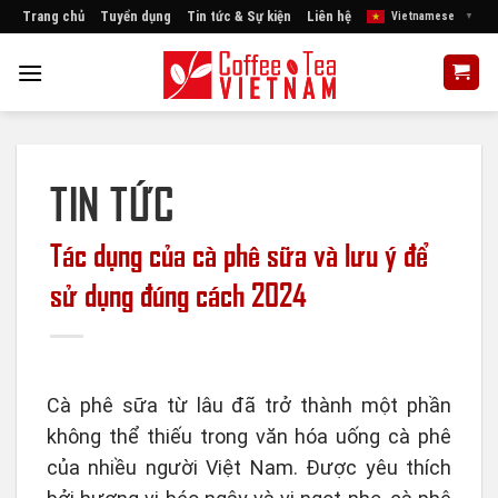
Skip
Trang chủ
Tuyển dụng
Tin tức & Sự kiện
Liên hệ
Vietnamese
▼
to
content
TIN TỨC
Tác dụng của cà phê sữa và lưu ý để
sử dụng đúng cách 2024
Cà phê sữa từ lâu đã trở thành một phần
không thể thiếu trong văn hóa uống cà phê
của nhiều người Việt Nam. Được yêu thích