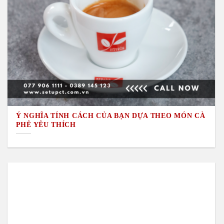
Ý NGHĨA TÍNH CÁCH CỦA BẠN DỰA THEO MÓN CÀ
PHÊ YÊU THÍCH