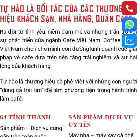
TỰ HÀO LÀ ĐỐI TÁC CỦA CÁC THƯƠNG
HIỆU KHÁCH SẠN, NHÀ HÀNG, QUÁN CAFE
Ra đời từ tình yêu, niềm đam mê và những trăn trở với
sự phát triển của ngành Cafe Việt Nam. Coffee & Tea
Việt Nam chọn cho mình con đường kinh doanh các giải
pháp về cafe dựa trên nền tảng trải nghiệm và sự hài
lòng của khách hàng.
Tự hào là thương hiệu cà phê Việt với những con người
“dùng cả trái tim” để làm phương tiện trong hành trình
làm café.
64 TỈNH THÀNH
SẢN PHẨM DỊCH VỤ
UY TÍN
Sản phẩm – Dịch vụ cung
Máy pha – máy xay cà phê
cấp trên toàn quốc.