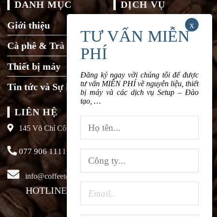
DANH MỤC
DỊCH VỤ
Giới thiệu
Tuyển dụng
Cà phê & Trà
Liên hệ
Thiết bị máy
Đăng ký ngay với chúng tôi để được
tư vấn MIỄN PHÍ về nguyên liệu, thiết
Tin tức và Sự kiện
bị máy và các dịch vụ Setup – Đào
tạo, …
LIÊN HỆ
145 Võ Chí Công, Xuân La, Tây Hồ, Hà Nội
077 906 1111
info@coffeeteavn.com
HOTLINE KINH DOANH:
077 906 1111