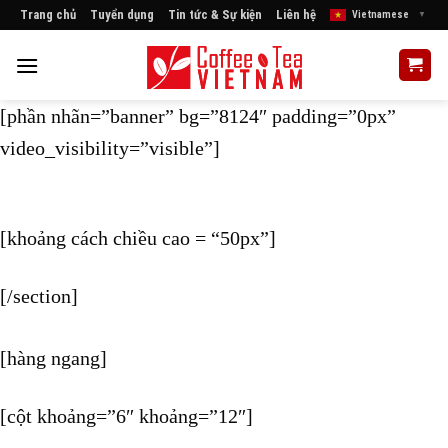
Skip
Trang chủ
Tuyển dụng
Tin tức & Sự kiện
Liên hệ
Vietnamese
▼
to
content
[phần nhãn=”banner” bg=”8124″ padding=”0px”
video_visibility=”visible”]
[khoảng cách chiều cao = “50px”]
[/section]
[hàng ngang]
[cột khoảng=”6″ khoảng=”12″]