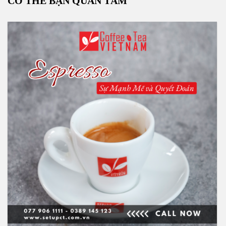
Gọi ngay cho chúng tôi !!
077 906 1111
CÓ THỂ BẠN QUAN TÂM