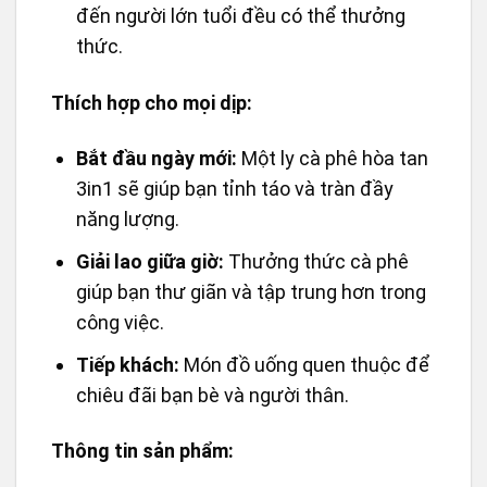
nước nóng, khuấy đều là có thể thưởng
thức.
Tiết kiệm thời gian:
Không cần tốn thời
gian xay cà phê, đong đo, pha chế…
Phù hợp với mọi lứa tuổi:
Từ người trẻ
đến người lớn tuổi đều có thể thưởng
thức.
Thích hợp cho mọi dịp:
Bắt đầu ngày mới:
Một ly cà phê hòa tan
3in1 sẽ giúp bạn tỉnh táo và tràn đầy
năng lượng.
Giải lao giữa giờ:
Thưởng thức cà phê
giúp bạn thư giãn và tập trung hơn trong