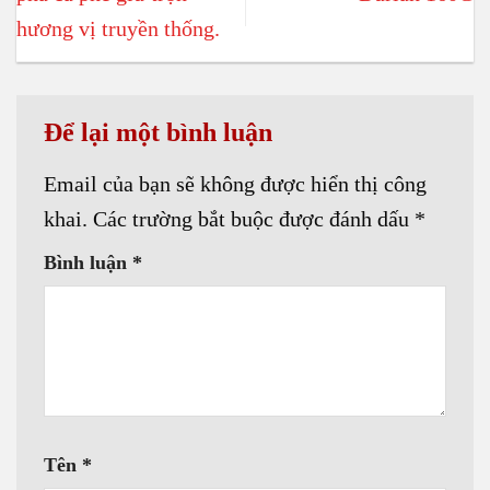
Cà phê pha phin – Hương
vị truyền thống của Việt
Cà phê hòa tan 4in1
Nam. 1 trong những cách
hương Sầu riêng – CT
pha cà phê giữ trọn
Durian 160G
hương vị truyền thống.
Để lại một bình luận
Email của bạn sẽ không được hiển thị công
khai.
Các trường bắt buộc được đánh dấu
*
Bình luận
*