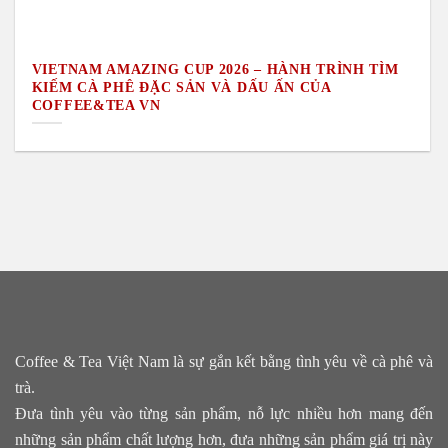
VIETNAM AMAZING CUP 2026 – HÀNH TRÌNH TÌM
KIẾM CÀ PHÊ ĐẶC SẢN VÀ DẤU ẤN CỦA
COFFEE&TEA VN