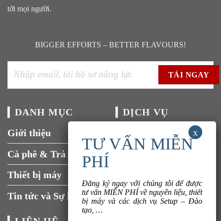
Coffee & Tea Việt Nam là sự gắn kết bằng tình yêu về cà phê và
trà.
Đưa tình yêu vào từng sản phẩm, nỗ lực nhiều hơn mang đến
những sản phẩm chất lượng hơn, đưa những sản phẩm giá trị này
tới mọi người.
BIGGER EFFORTS – BETTER FLAVOURS!
Đăng ký ngay với chúng tôi để được
DANH MỤC
DỊCH VỤ
tư vấn MIỄN PHÍ về nguyên liệu, thiết
bị máy và các dịch vụ Setup – Đào
Giới thiệu
Tuyển dụng
tạo, …