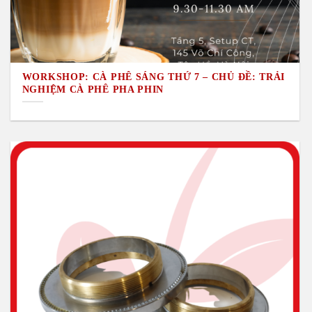
WORKSHOP: CÀ PHÊ SÁNG THỨ 7 – CHỦ ĐỀ: TRẢI
NGHIỆM CÀ PHÊ PHA PHIN