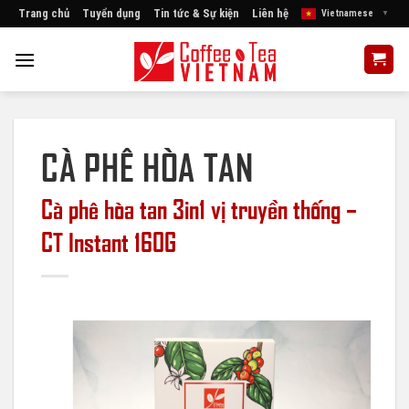
Skip
Trang chủ
Tuyển dụng
Tin tức & Sự kiện
Liên hệ
Vietnamese
▼
to
content
CÀ PHÊ HÒA TAN
Cà phê hòa tan 3in1 vị truyền thống –
CT Instant 160G