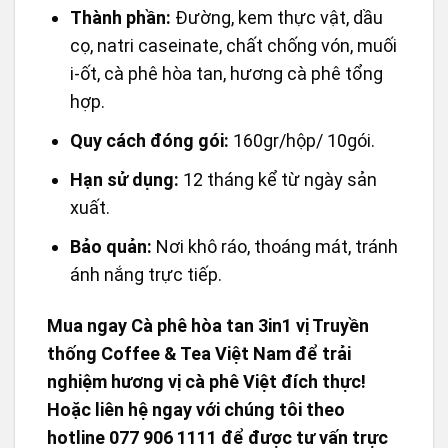
công việc.
Tiếp khách:
Món đồ uống quen thuộc để
chiêu đãi bạn bè và người thân.
Thông tin sản phẩm:
Thành phần:
Đường, kem thực vật, dầu
cọ, natri caseinate, chất chống vón, muối
i-ốt, cà phê hòa tan, hương cà phê tổng
hợp.
Quy cách đóng gói:
160gr/hộp/ 10gói.
Hạn sử dụng:
12 tháng kể từ ngày sản
xuất.
Bảo quản:
Nơi khô ráo, thoáng mát, tránh
ánh nắng trực tiếp.