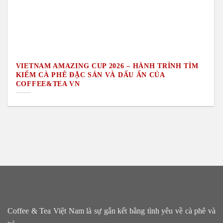
VIETNAM AMAZING CUP 2026 – HÀNH TRÌNH TÌM
KIẾM CÀ PHÊ ĐẶC SẢN VÀ DẤU ẤN CỦA
COFFEE&TEA VN
Coffee & Tea Việt Nam là sự gắn kết bằng tình yêu về cà phê và