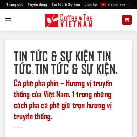
Skip
Trang chủ
Tuyển dụng
Tin tức & Sự kiện
Liên hệ
Vietnamese
▼
to
content
TIN TỨC & SỰ KIỆN
TIN
,
TỨC
TIN TỨC & SỰ KIỆN.
,
Cà phê pha phin – Hương vị truyền
thống của Việt Nam. 1 trong những
cách pha cà phê giữ trọn hương vị
truyền thống.