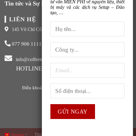
tư vấn MIỄN PHÍ về nguyên liệu, thiết
Tin tức và Sự kiện
bị máy và các dịch vụ Setup – Đào
tạo, …
LIÊN HỆ
145 Võ Chí Công, Xuân La, Tây Hồ, Hà Nội
077 906 1111
info@coffeeteavn.com
HOTLINE KINH DOANH:
077 906 1111
Điều khoản sử dụng |
Chính sách bảo mật |
FAQ
Thiết kế và phát triển bởi
ABC Group
Vietnamese
▼