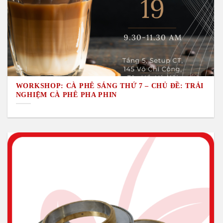
WORKSHOP: CÀ PHÊ SÁNG THỨ 7 – CHỦ ĐỀ: TRẢI
NGHIỆM CÀ PHÊ PHA PHIN