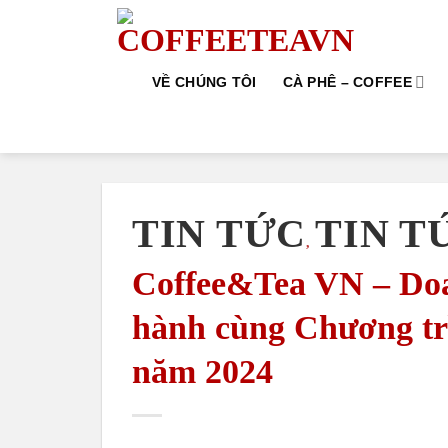
Skip
to
content
VỀ CHÚNG TÔI
CÀ PHÊ – COFFEE
Đăng ký ngay với chúng tôi để được
tư vấn MIỄN PHÍ về nguyên liệu, thiết
bị máy và các dịch vụ Setup – Đào
tạo, …
TIN TỨC
TIN T
,
Coffee&Tea VN – Doa
hành cùng Chương trì
năm 2024