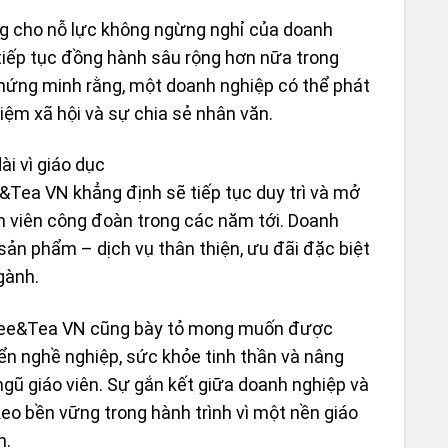
ng cho nỗ lực không ngừng nghỉ của doanh
 tiếp tục đồng hành sâu rộng hơn nữa trong
hứng minh rằng, một doanh nghiệp có thể phát
WORK
– CHỦ
iệm xã hội và sự chia sẻ nhân văn.
PHA P
ài vì giáo dục
e&Tea VN khẳng định sẽ tiếp tục duy trì và mở
n viên công đoàn trong các năm tới. Doanh
sản phẩm – dịch vụ thân thiện, ưu đãi đặc biệt
gành.
offee&Tea VN cũng bày tỏ mong muốn được
ển nghề nghiệp, sức khỏe tinh thần và nâng
ngũ giáo viên. Sự gắn kết giữa doanh nghiệp và
keo bền vững trong hành trình vì một nền giáo
n.