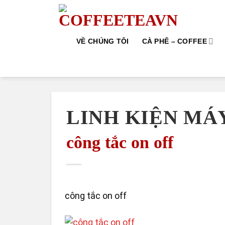
Skip
to
content
VỀ CHÚNG TÔI
CÀ PHÊ – COFFEE
LINH KIỆN MÁ
công tắc on off
công tắc on off