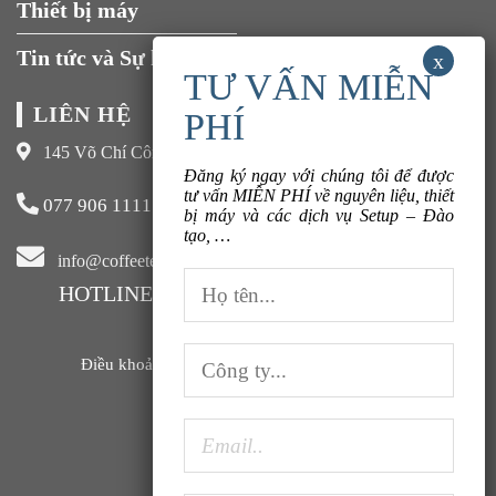
Thiết bị máy
Đăng ký ngay với chúng tôi để được
tư vấn MIỄN PHÍ về nguyên liệu, thiết
Tin tức và Sự kiện
bị máy và các dịch vụ Setup – Đào
tạo, …
LIÊN HỆ
145 Võ Chí Công, Xuân La, Tây Hồ, Hà Nội
077 906 1111
info@coffeeteavn.com
HOTLINE KINH DOANH:
077 906 1111
Điều khoản sử dụng |
Chính sách bảo mật |
FAQ