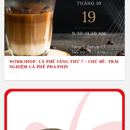
WORKSHOP: CÀ PHÊ SÁNG THỨ 7 – CHỦ ĐỀ: TRẢI
NGHIỆM CÀ PHÊ PHA PHIN