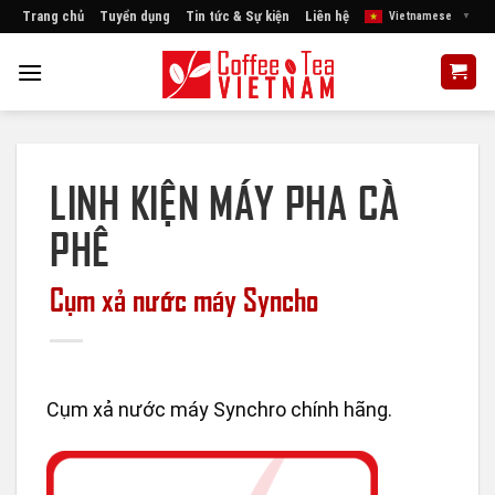
Skip
Trang chủ
Tuyển dụng
Tin tức & Sự kiện
Liên hệ
Vietnamese
▼
to
content
LINH KIỆN MÁY PHA CÀ
PHÊ
Cụm xả nước máy Syncho
Cụm xả nước máy Synchro chính hãng.