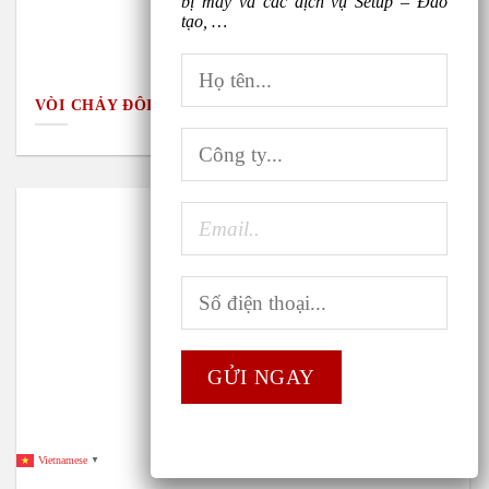
bị máy và các dịch vụ Setup – Đào
tạo, …
VÒI CHẢY ĐÔI TAY LÀM CÀ PHÊ
Vietnamese
▼