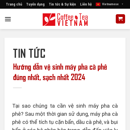
Skip
Trang chủ
Tuyển dụng
Tin tức & Sự kiện
Liên hệ
Vietnamese
▼
to
content
TIN TỨC
Hướng dẫn vệ sinh máy pha cà phê
đúng nhất, sạch nhất 2024
Tại sao chúng ta cần vệ sinh máy pha cà
phê? Sau một thời gian sử dụng, máy pha cà
phê có thể tích tụ cặn bẩn, dầu cà phê, và bụi